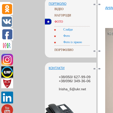
ПОРТФОЛІО
АНА
ВІДЕО
НАГОРОДИ
ФОТО
Слайди
Фото
Фото із зіркою
ПОРТФОЛИО
КОНТАКТИ
+38/050/ 627-99-09
+38/096/ 349-36-06
Irisha_6@ukr.net