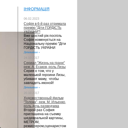
ІНФОРМАЦІЯ
06.02.2023
Софія в 6-й раз отримала
премію "Діти ГОРДІСТЬ
УКРАЇНИ"!
Вже шостий рік поспіль
Софія номенується на
Національну премію "Діти
ГОРДІСТЬ УКРАЇНИ
Детальніше »
24.10.2017
Сериал "Жизнь на грани"
реж. А. Есаков, роль Лизы
Серия о том, что у
маленькой героини Лизы,
убивают маму, чтобы
завладеть иконой!
Детальніше »
20.10.2017
Художественный фильм
"Толока", реж. М. Ильенко,
роль дочь разведчика
Второй раз София
приглашена на съемку
шедевральной картины,
МЕТРОМ,
режиссером,сценаристом