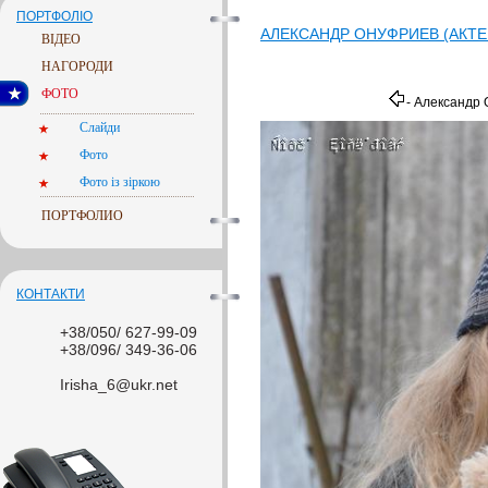
ПОРТФОЛІО
АЛЕКСАНДР ОНУФРИЕВ (АКТЕ
ВІДЕО
НАГОРОДИ
ФОТО
- Александр 
Слайди
Фото
Фото із зіркою
ПОРТФОЛИО
КОНТАКТИ
+38/050/ 627-99-09
+38/096/ 349-36-06
Irisha_6@ukr.net