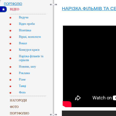
ПОРТФОЛІО
НАРІЗКА ФІЛЬМІВ ТА С
ВІДЕО
Ведуча
Відео проби
Візитівка
Вірші, монологи
Вокал
Конкурси краси
Нарізка фільмів та
серіалів
Новини, шоу
Реклама
Різне
Танці
Фото
НАГОРОДИ
ФОТО
ПОРТФОЛИО