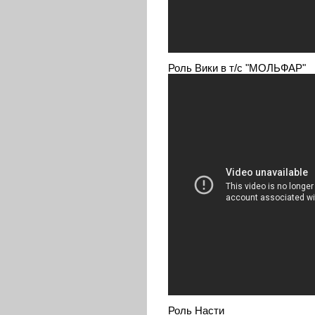
Роль Вики в т/с "МОЛЬФАР"
Роль Насти