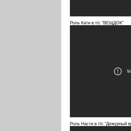
Роль Кати в т/с "ВЕЩДОК"
Роль Насти в т/с "Дежурный 