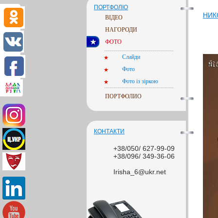
ПОРТФОЛІО
НИК
ВІДЕО
НАГОРОДИ
ФОТО
Слайди
Фото
Фото із зіркою
ПОРТФОЛИО
КОНТАКТИ
+38/050/ 627-99-09
+38/096/ 349-36-06
Irisha_6@ukr.net