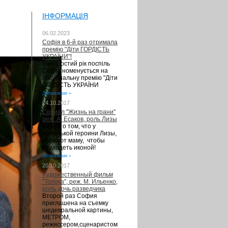
ІНФОРМАЦІЯ
06.02.2023
Софія в 6-й раз отримала
премію "Діти ГОРДІСТЬ
УКРАЇНИ"!
Вже шостий рік поспіль
Софія номенується на
Національну премію "Діти
ГОРДІСТЬ УКРАЇНИ
Детальніше »
24.10.2017
Сериал "Жизнь на грани"
реж. А. Есаков, роль Лизы
Серия о том, что у
маленькой героини Лизы,
убивают маму, чтобы
завладеть иконой!
Детальніше »
20.10.2017
Художественный фильм
"Толока", реж. М. Ильенко,
роль дочь разведчика
Второй раз София
приглашена на съемку
шедевральной картины,
МЕТРОМ,
режиссером,сценаристом